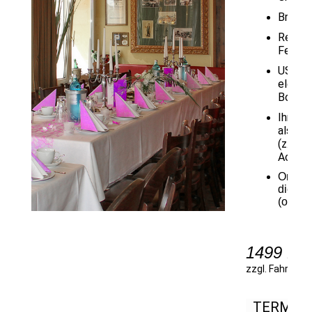
Brautp
Report
Feierli
USB-Sti
elegan
Box
Ihr sch
als Wa
(z.Bsp.
Acrylgl
Onlineg
die Gä
(option
1499 Eu
zzgl. Fahrtkos
TERMIN