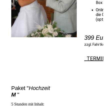
Box
Onlinegal
die Gäst
(optional
399 Euro
zzgl. Fahrtkoste
TERMINA
Paket "
Hochzeit
M
"
5 Stunden mit Inhalt: