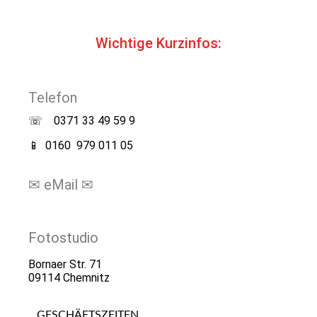
Wichtige Kurzinfos:
Telefon
☏ 0371 33 49 59 9
📱 0160 979 011 05
✉
eMail
✉
info@my-art-factory.de
Fotostudio
Bornaer Str. 71
09114 Chemnitz
GESCHÄFTSZEITEN