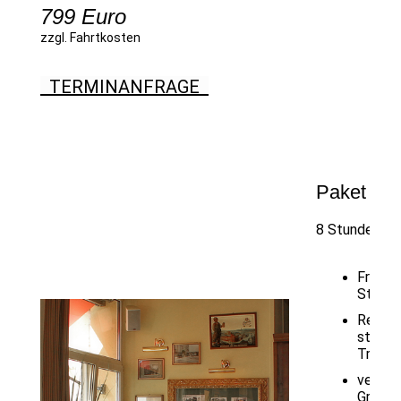
799 Euro
zzgl. Fahrtkosten
TERMINANFRAGE
Paket "
Ho
8 Stunden mit
Friseur
Styling
Repor
stande
Trauun
versch
Gruppe