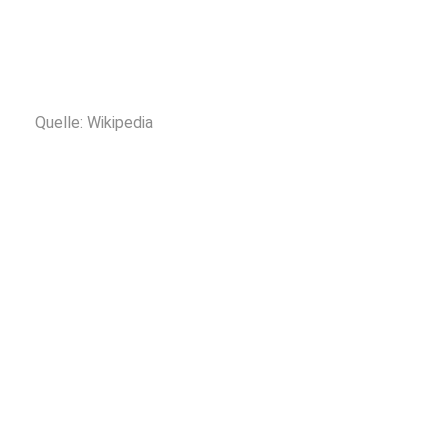
"Fotodesign beschreibt die Art und Weise
durch Fotografie visuell zu gestalten.
Es umfasst die kreative und künstlerische
Auseinandersetzung mit dem Medium Foto."
Quelle: Wikipedia