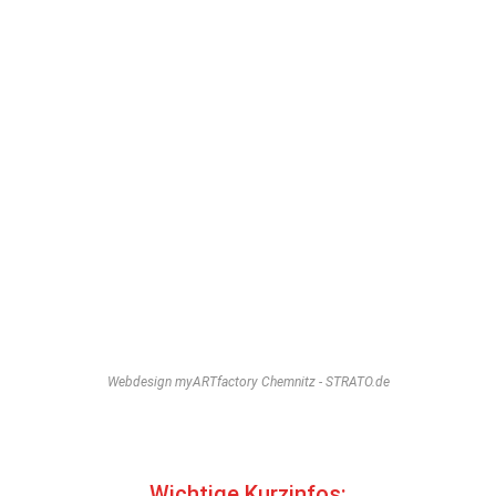
Foto-sepia
Webdesign myARTfactory Chemnitz - STRATO.de
Wichtige Kurzinfos: