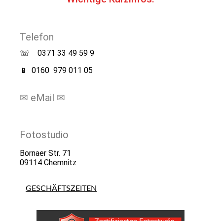
Telefon
☏ 0371 33 49 59 9
📱 0160 979 011 05
✉
eMail
✉
info@my-art-factory.de
Fotostudio
Bornaer Str. 71
09114 Chemnitz
GESCHÄFTSZEITEN